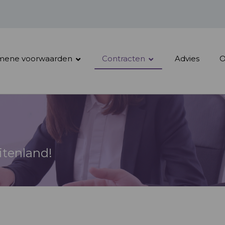
mene voorwaarden
Contracten
Advies
O
itenland!