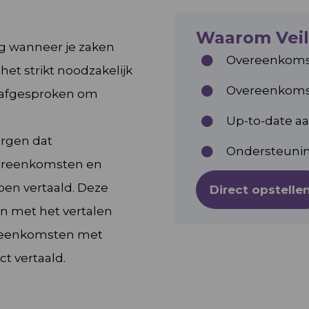
Waarom Vei
ig wanneer je zaken
Overeenkomst 
het strikt noodzakelijk
Overeenkomst
t afgesproken om
Up-to-date a
orgen dat
Ondersteuning
ereenkomsten en
oen vertaald. Deze
Direct opstelle
n met het vertalen
ereenkomsten met
t vertaald.