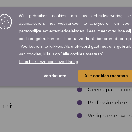
Voordelen van 
s uw contracten goed
Er zitten verschillend
wenste taal.
contracten. Hieronder
overeenkomsten te lat
 of Engels;
Geen aparte cont
Professionele en
prijs.
Veilig samenwerk