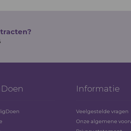
tracten?
6
igDoen
Informatie
iligDoen
Veelgestelde vragen
e
Onze algemene voor