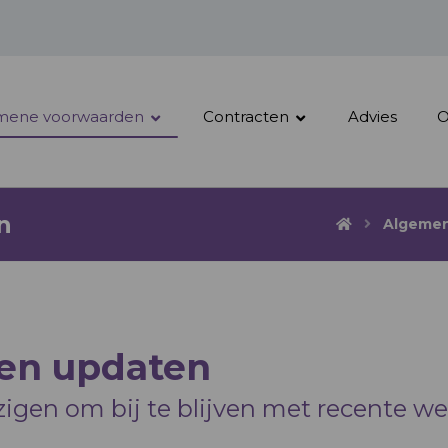
mene voorwaarden
Contracten
Advies
O
n
Algemen
en updaten
igen om bij te blijven met recente w