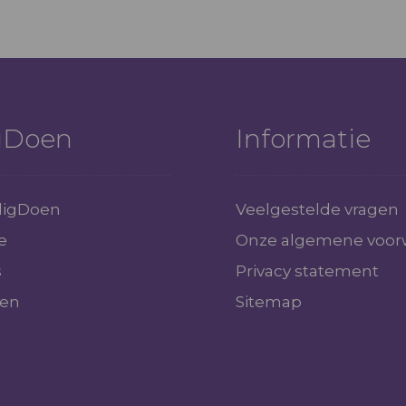
igDoen
Informatie
iligDoen
Veelgestelde vragen
e
Onze algemene voor
s
Privacy statement
gen
Sitemap