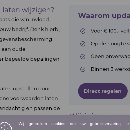
laten wijzigen?
Waarom updat
aats die van invloed
uw bedrijf. Denk hierbij
Voor € 100,- vo
Gegevensbescherming
Op de hoogte v
en aan oude
Geen onverwach
er bepaalde bepalingen
Binnen 3 werk
aten opstellen door
Direct regelen
mene voorwaarden laten
aandachtig en passen de
Wijziging voorwa
ogte van de nieuwste
Bij VeiligDoen werken d