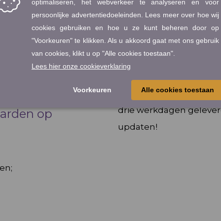
voorwaarden zullen wi
recente wetswijziginge
t door VeiligDoen zijn
voorwaarden van jouw bed
n dan wel iets meer tijd
Voor maar € 100 zijn j
en, waarbij we de
gecontroleerd en bijge
aten.
of extra kosten achter
drie werkdagen gelever
arden op
updaten
!
en;