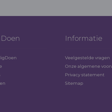
igDoen
Informatie
iligDoen
Veelgestelde vragen
e
Onze algemene voor
s
Privacy statement
gen
Sitemap