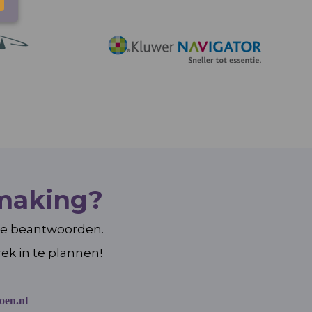
smaking?
 te beantwoorden.
rek in te plannen!
oen.nl