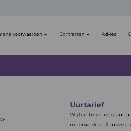
mene voorwaarden
Contracten
Advies
O
Uurtarief
Wij hanteren een uurtari
TW
.
meerwerk stellen we jou