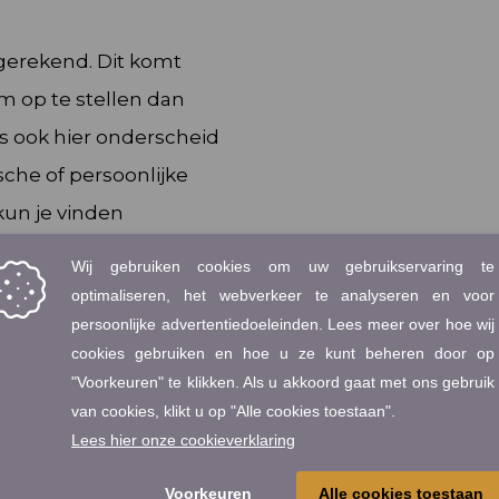
 gerekend. Dit komt
 op te stellen dan
s ook hier onderscheid
sche of persoonlijke
kun je vinden
en contract vindt de
e ontvangt een factuur
en gefactureerd en