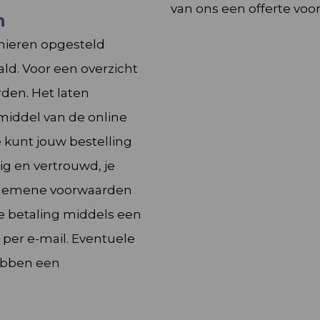
van ons een offerte voorst
n
ieren opgesteld
ald. Voor een overzicht
rden
. Het laten
iddel van de online
e kunt jouw bestelling
ig en vertrouwd, je
algemene voorwaarden
de betaling middels een
 per e-mail. Eventuele
ebben een